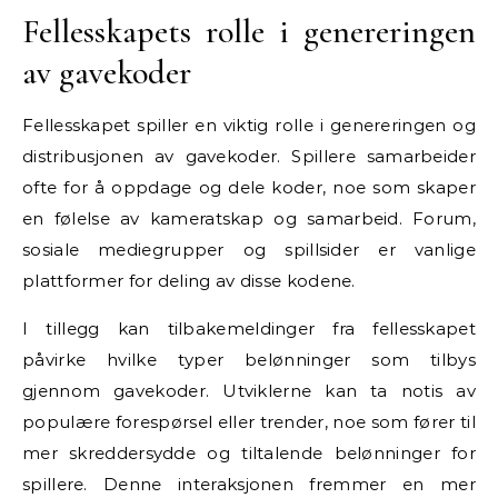
Fellesskapets rolle i genereringen
av gavekoder
Fellesskapet spiller en viktig rolle i genereringen og
distribusjonen av gavekoder. Spillere samarbeider
ofte for å oppdage og dele koder, noe som skaper
en følelse av kameratskap og samarbeid. Forum,
sosiale mediegrupper og spillsider er vanlige
plattformer for deling av disse kodene.
I tillegg kan tilbakemeldinger fra fellesskapet
påvirke hvilke typer belønninger som tilbys
gjennom gavekoder. Utviklerne kan ta notis av
populære forespørsel eller trender, noe som fører til
mer skreddersydde og tiltalende belønninger for
spillere. Denne interaksjonen fremmer en mer