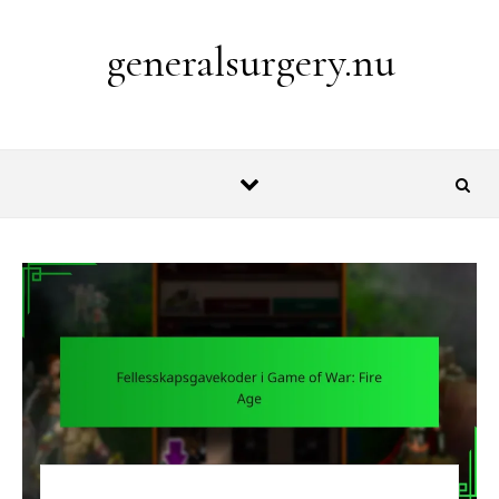
Skip to content
generalsurgery.nu