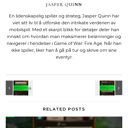
JASPER QUINN
En lidenskapelig spiller og strateg, Jasper Quinn har
viet sitt liv til å utforske den intrikate verdenen av
mobilspill. Med et skarpt blikk for detaljer deler han
innsikt om hvordan man maksimerer belønninger og
navigerer i hendelser i Game of War: Fire Age. Når han
ikke spiller, liker han å gå på tur og skrive om sine
eventyr.
RELATED POSTS