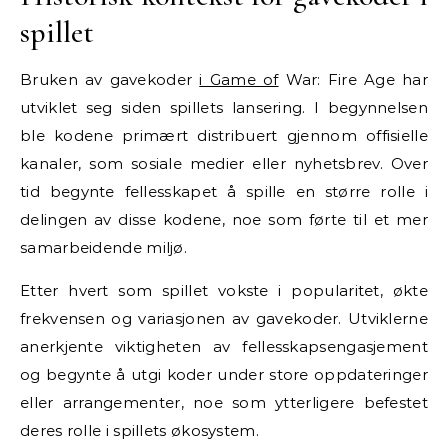
spillet
Bruken av gavekoder
i Game of
War: Fire Age har
utviklet seg siden spillets lansering. I begynnelsen
ble kodene primært distribuert gjennom offisielle
kanaler, som sosiale medier eller nyhetsbrev. Over
tid begynte fellesskapet å spille en større rolle i
delingen av disse kodene, noe som førte til et mer
samarbeidende miljø.
Etter hvert som spillet vokste i popularitet, økte
frekvensen og variasjonen av gavekoder. Utviklerne
anerkjente viktigheten av fellesskapsengasjement
og begynte å utgi koder under store oppdateringer
eller arrangementer, noe som ytterligere befestet
deres rolle i spillets økosystem.