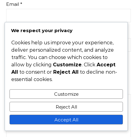
Email
*
We respect your privacy
Website
Cookies help us improve your experience,
deliver personalized content, and analyze
traffic. You can choose which cookies to
allow by clicking
Customize
. Click
Accept
Save my name, email, and website in this browser for
All
to consent or
Reject All
to decline non-
the next time I comment.
essential cookies.
Comment
*
Customize
Reject All
Accept All