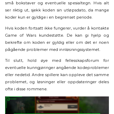
små bokstaver og eventuelle spesialtegn. Hvis alt
ser riktig ut, sjekk koden sin utløpsdato, da mange
koder kun er gyldige i en begrenset periode.
Hvis koden fortsatt ikke fungerer, vurder å kontakte
Game of Wars kundestøtte. De kan gi hjelp og
bekrefte om koden er gyldig eller om det er noen
pågående problemer med innløsningssystemet.
Til slutt, hold øye med fellesskapsforum for
eventuelle kunngjøringer angående kodeproblemer
eller nedetid. Andre spillere kan oppleve det samme
problemet, og løsninger eller oppdateringer deles
ofte i disse rommene.