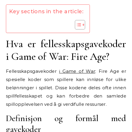
Key sections in the article:
Hva er fellesskapsgavekoder
i Game of War: Fire Age?
Fellesskapsgavekoder
i Game of War
: Fire Age er
spesielle koder som spillere kan innløse for ulike
belønninger i spillet. Disse kodene deles ofte innen
spillfellesskapet og kan forbedre den samlede
spillopplevelsen ved å gi verdifulle ressurser.
Definisjon og formål med
gavekoder