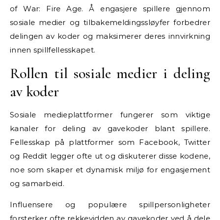
of War: Fire Age. Å engasjere spillere gjennom
sosiale medier og tilbakemeldingssløyfer forbedrer
delingen av koder og maksimerer deres innvirkning
innen spillfellesskapet.
Rollen til sosiale medier i deling
av koder
Sosiale medieplattformer fungerer som viktige
kanaler for deling av gavekoder blant spillere.
Fellesskap på plattformer som Facebook, Twitter
og Reddit legger ofte ut og diskuterer disse kodene,
noe som skaper et dynamisk miljø for engasjement
og samarbeid.
Influensere og populære spillpersonligheter
forsterker ofte rekkevidden av gavekoder ved å dele