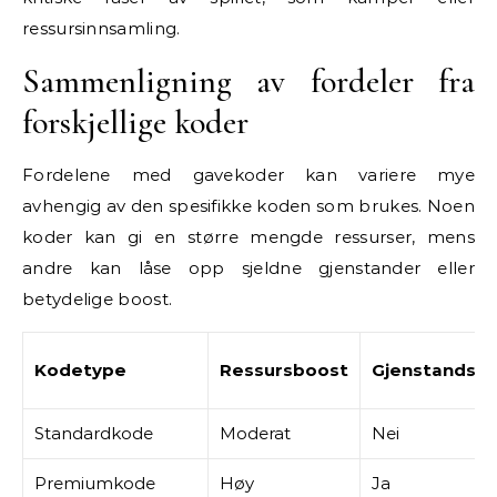
ressursinnsamling.
Sammenligning av fordeler fra
forskjellige koder
Fordelene med gavekoder kan variere mye
avhengig av den spesifikke koden som brukes. Noen
koder kan gi en større mengde ressurser, mens
andre kan låse opp sjeldne gjenstander eller
betydelige boost.
Kodetype
Ressursboost
Gjenstandslå
Standardkode
Moderat
Nei
Premiumkode
Høy
Ja