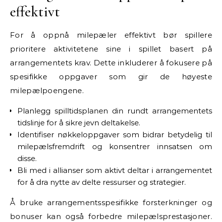
effektivt
For å oppnå milepæler effektivt bør spillere
prioritere aktivitetene sine i spillet basert på
arrangementets krav. Dette inkluderer å fokusere på
spesifikke oppgaver som gir de høyeste
milepælpoengene.
Planlegg spilltidsplanen din rundt arrangementets
tidslinje for å sikre jevn deltakelse.
Identifiser nøkkeloppgaver som bidrar betydelig til
milepælsfremdrift og konsentrer innsatsen om
disse.
Bli med i allianser som aktivt deltar i arrangementet
for å dra nytte av delte ressurser og strategier.
Å bruke arrangementsspesifikke forsterkninger og
bonuser kan også forbedre milepælsprestasjoner.