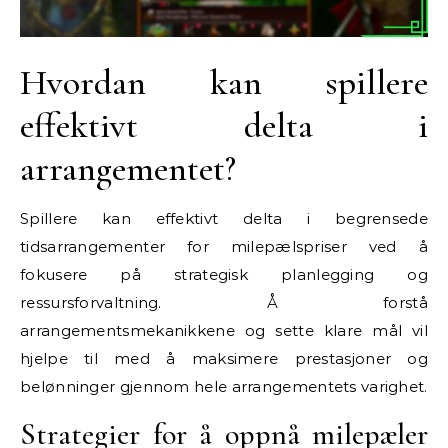
Hvordan kan spillere
effektivt delta i
arrangementet?
Spillere kan effektivt delta i begrensede
tidsarrangementer for milepælspriser ved å
fokusere på strategisk planlegging og
ressursforvaltning. Å forstå
arrangementsmekanikkene og sette klare mål vil
hjelpe til med å maksimere prestasjoner og
belønninger gjennom hele arrangementets varighet.
Strategier for å oppnå milepæler