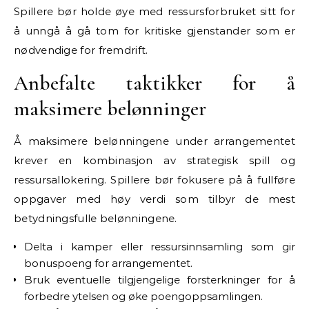
Spillere bør holde øye med ressursforbruket sitt for
å unngå å gå tom for kritiske gjenstander som er
nødvendige for fremdrift.
Anbefalte taktikker for å
maksimere belønninger
Å maksimere belønningene under arrangementet
krever en kombinasjon av strategisk spill og
ressursallokering. Spillere bør fokusere på å fullføre
oppgaver med høy verdi som tilbyr de mest
betydningsfulle belønningene.
Delta i kamper eller ressursinnsamling som gir
bonuspoeng for arrangementet.
Bruk eventuelle tilgjengelige forsterkninger for å
forbedre ytelsen og øke poengoppsamlingen.