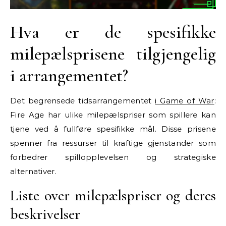
Hva er de spesifikke
milepælsprisene tilgjengelig
i arrangementet?
Det begrensede tidsarrangementet
i Game of War
:
Fire Age har ulike milepælspriser som spillere kan
tjene ved å fullføre spesifikke mål. Disse prisene
spenner fra ressurser til kraftige gjenstander som
forbedrer spillopplevelsen og strategiske
alternativer.
Liste over milepælspriser og deres
beskrivelser