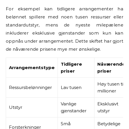
For eksempel kan tidligere arrangementer ha
belønnet spillere med noen tusen ressurser eller
standardutstyr, mens de nyeste milepælene
inkluderer eksklusive gjenstander som kun kan
oppnås under arrangementet. Dette skiftet har gjort
de nåværende prisene mye mer ønskelige.
Tidligere
Nåværende
Arrangementstype
priser
priser
Høy tusen til
Ressursbelønninger
Lav tusen
millioner
Vanlige
Eksklusivt
Utstyr
gjenstander
utstyr
Små
Betydelige
Forsterkninger