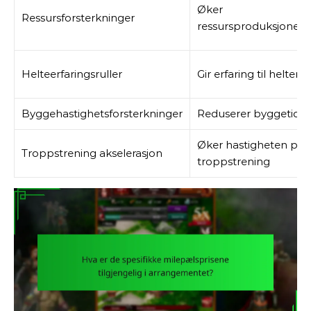
Øker
Ressursforsterkninger
ressursproduksjonen
Helteerfaringsruller
Gir erfaring til helter
Byggehastighetsforsterkninger
Reduserer byggetid
Øker hastigheten på
Troppstrening akselerasjon
troppstrening