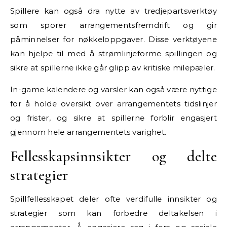
Spillere kan også dra nytte av tredjepartsverktøy
som sporer arrangementsfremdrift og gir
påminnelser for nøkkeloppgaver. Disse verktøyene
kan hjelpe til med å strømlinjeforme spillingen og
sikre at spillerne ikke går glipp av kritiske milepæler.
In-game kalendere og varsler kan også være nyttige
for å holde oversikt over arrangementets tidslinjer
og frister, og sikre at spillerne forblir engasjert
gjennom hele arrangementets varighet.
Fellesskapsinnsikter og delte
strategier
Spillfellesskapet deler ofte verdifulle innsikter og
strategier som kan forbedre deltakelsen i