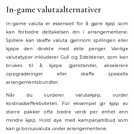
In-game valutaalternativer
In-game valuta er essensiell for å gjøre kjøp som
kan forbedre deltakelsen din i arrangementene.
Spillere kan skaffe valuta gjennom spillingen eller
kjøpe den direkte med ekte penger. Vanlige
valutatyper inkluderer Gull og Edelstener, som kan
brukes til å kjøpe gjenstander, akselerere
oppgraderinger eller skaffe spesielle
arrangementsbundter.
Når du vurderer valutakjøp, vurder
kostnadseffektiviteten. For eksempel gir kjøp av
større pakker ofte bedre verdi per enhet enn
mindre kjøp. Hold øye med kampanjetilbud som
kan gi bonusvaluta under arrangementene.