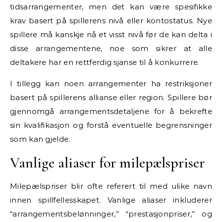
tidsarrangementer, men det kan være spesifikke
krav basert på spillerens nivå eller kontostatus. Nye
spillere må kanskje nå et visst nivå før de kan delta i
disse arrangementene, noe som sikrer at alle
deltakere har en rettferdig sjanse til å konkurrere.
I tillegg kan noen arrangementer ha restriksjoner
basert på spillerens allianse eller region. Spillere bør
gjennomgå arrangementsdetaljene for å bekrefte
sin kvalifikasjon og forstå eventuelle begrensninger
som kan gjelde.
Vanlige aliaser for milepælspriser
Milepælspriser blir ofte referert til med ulike navn
innen spillfellesskapet. Vanlige aliaser inkluderer
“arrangementsbelønninger,” “prestasjonpriser,” og