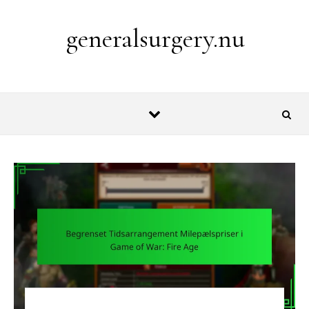
Skip to content
generalsurgery.nu