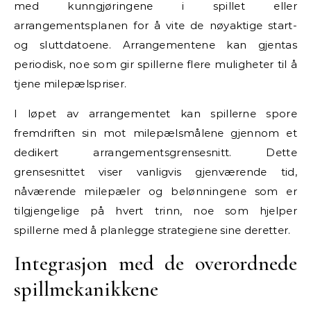
med kunngjøringene i spillet eller
arrangementsplanen for å vite de nøyaktige start-
og sluttdatoene. Arrangementene kan gjentas
periodisk, noe som gir spillerne flere muligheter til å
tjene milepælspriser.
I løpet av arrangementet kan spillerne spore
fremdriften sin mot milepælsmålene gjennom et
dedikert arrangementsgrensesnitt. Dette
grensesnittet viser vanligvis gjenværende tid,
nåværende milepæler og belønningene som er
tilgjengelige på hvert trinn, noe som hjelper
spillerne med å planlegge strategiene sine deretter.
Integrasjon med de overordnede
spillmekanikkene