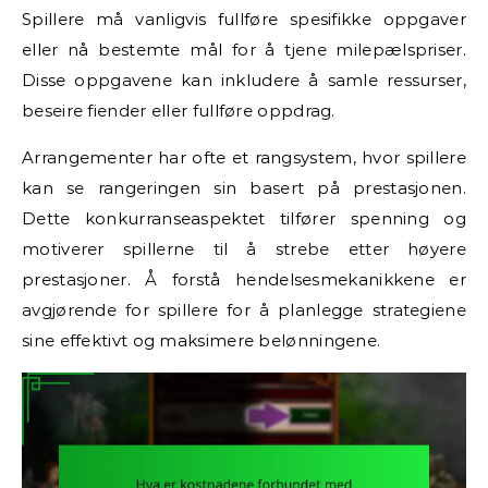
Spillere må vanligvis fullføre spesifikke oppgaver
eller nå bestemte mål for å tjene milepælspriser.
Disse oppgavene kan inkludere å samle ressurser,
beseire fiender eller fullføre oppdrag.
Arrangementer har ofte et rangsystem, hvor spillere
kan se rangeringen sin basert på prestasjonen.
Dette konkurranseaspektet tilfører spenning og
motiverer spillerne til å strebe etter høyere
prestasjoner. Å forstå hendelsesmekanikkene er
avgjørende for spillere for å planlegge strategiene
sine effektivt og maksimere belønningene.