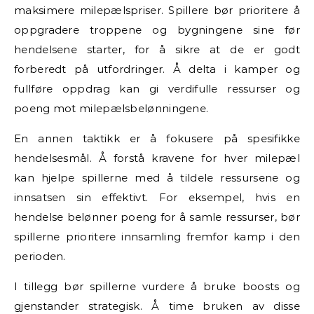
maksimere milepælspriser. Spillere bør prioritere å
oppgradere troppene og bygningene sine før
hendelsene starter, for å sikre at de er godt
forberedt på utfordringer. Å delta i kamper og
fullføre oppdrag kan gi verdifulle ressurser og
poeng mot milepælsbelønningene.
En annen taktikk er å fokusere på spesifikke
hendelsesmål. Å forstå kravene for hver milepæl
kan hjelpe spillerne med å tildele ressursene og
innsatsen sin effektivt. For eksempel, hvis en
hendelse belønner poeng for å samle ressurser, bør
spillerne prioritere innsamling fremfor kamp i den
perioden.
I tillegg bør spillerne vurdere å bruke boosts og
gjenstander strategisk. Å time bruken av disse