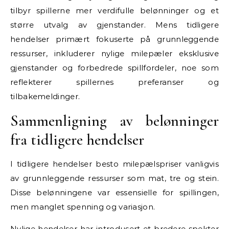
tilbyr spillerne mer verdifulle belønninger og et
større utvalg av gjenstander. Mens tidligere
hendelser primært fokuserte på grunnleggende
ressurser, inkluderer nylige milepæler eksklusive
gjenstander og forbedrede spillfordeler, noe som
reflekterer spillernes preferanser og
tilbakemeldinger.
Sammenligning av belønninger
fra tidligere hendelser
I tidligere hendelser besto milepælspriser vanligvis
av grunnleggende ressurser som mat, tre og stein.
Disse belønningene var essensielle for spillingen,
men manglet spenning og variasjon.
Nylige hendelser har introdusert et bredere spekter