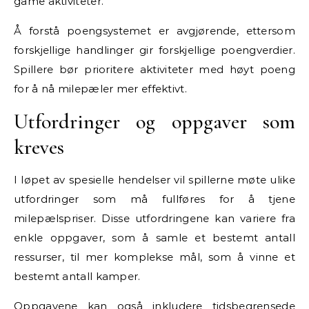
game aktiviteter.
Å forstå poengsystemet er avgjørende, ettersom
forskjellige handlinger gir forskjellige poengverdier.
Spillere bør prioritere aktiviteter med høyt poeng
for å nå milepæler mer effektivt.
Utfordringer og oppgaver som
kreves
I løpet av spesielle hendelser vil spillerne møte ulike
utfordringer som må fullføres for å tjene
milepælspriser. Disse utfordringene kan variere fra
enkle oppgaver, som å samle et bestemt antall
ressurser, til mer komplekse mål, som å vinne et
bestemt antall kamper.
Oppgavene kan også inkludere tidsbegrensede