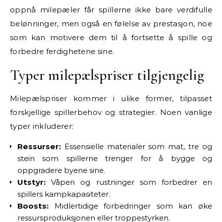
oppnå milepæler får spillerne ikke bare verdifulle
belønninger, men også en følelse av prestasjon, noe
som kan motivere dem til å fortsette å spille og
forbedre ferdighetene sine.
Typer milepælspriser tilgjengelig
Milepælspriser kommer i ulike former, tilpasset
forskjellige spillerbehov og strategier. Noen vanlige
typer inkluderer:
Ressurser:
Essensielle materialer som mat, tre og
stein som spillerne trenger for å bygge og
oppgradere byene sine.
Utstyr:
Våpen og rustninger som forbedrer en
spillers kampkapasiteter.
Boosts:
Midlertidige forbedringer som kan øke
ressursproduksjonen eller troppestyrken.