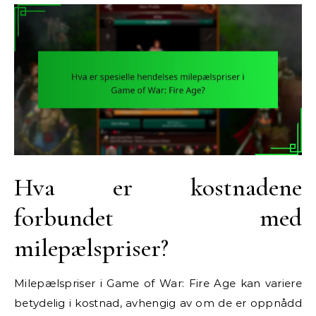
Hva er kostnadene
forbundet med
milepælspriser?
Milepælspriser i Game of War: Fire Age kan variere
betydelig i kostnad, avhengig av om de er oppnådd