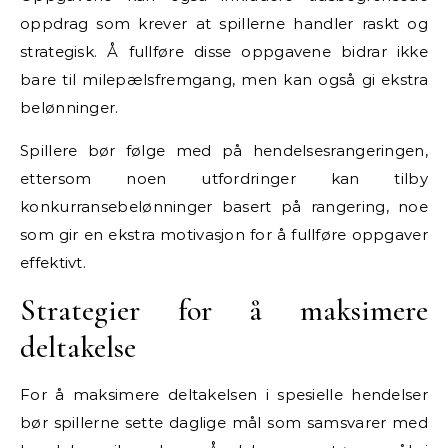
oppdrag som krever at spillerne handler raskt og
strategisk. Å fullføre disse oppgavene bidrar ikke
bare til milepælsfremgang, men kan også gi ekstra
belønninger.
Spillere bør følge med på hendelsesrangeringen,
ettersom noen utfordringer kan tilby
konkurransebelønninger basert på rangering, noe
som gir en ekstra motivasjon for å fullføre oppgaver
effektivt.
Strategier for å maksimere
deltakelse
For å maksimere deltakelsen i spesielle hendelser
bør spillerne sette daglige mål som samsvarer med