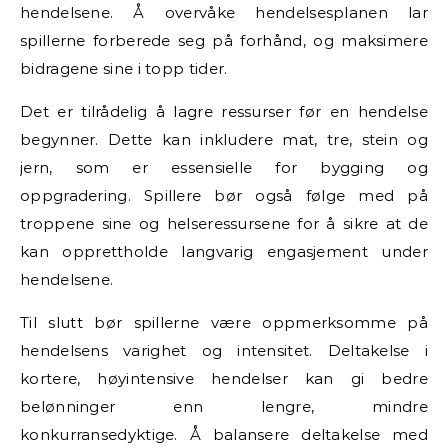
hendelsene. Å overvåke hendelsesplanen lar
spillerne forberede seg på forhånd, og maksimere
bidragene sine i topp tider.
Det er tilrådelig å lagre ressurser før en hendelse
begynner. Dette kan inkludere mat, tre, stein og
jern, som er essensielle for bygging og
oppgradering. Spillere bør også følge med på
troppene sine og helseressursene for å sikre at de
kan opprettholde langvarig engasjement under
hendelsene.
Til slutt bør spillerne være oppmerksomme på
hendelsens varighet og intensitet. Deltakelse i
kortere, høyintensive hendelser kan gi bedre
belønninger enn lengre, mindre
konkurransedyktige. Å balansere deltakelse med