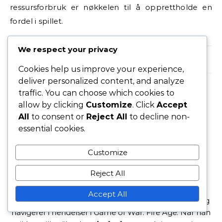
ressursforbruk er nøkkelen til å opprettholde en
fordel i spillet.
We respect your privacy
No Comments
Cookies help us improve your experience,
deliver personalized content, and analyze
traffic. You can choose which cookies to
allow by clicking
Customize
. Click
Accept
All
to consent or
Reject All
to decline non-
essential cookies.
JASPER QUINN
Customize
En lidenskapelig spiller og strateg, Jasper Quinn har
Reject All
viet sitt liv til å utforske den intrikate verdenen av
mobilspill. Med et skarpt blikk for detaljer deler han
Accept All
innsikt om hvordan man maksimerer belønninger og
navigerer i hendelser i Game of War: Fire Age. Når han