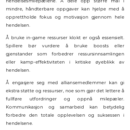
hendelsesmilepælene. Å dele opp større mål i
mindre, håndterbare oppgaver kan hjelpe med å
opprettholde fokus og motivasjon gjennom hele
hendelsen.
Å bruke in-game ressurser klokt er også essensielt.
Spillere bør vurdere å bruke boosts eller
gjenstander som forbedrer ressursinnsamlingen
eller kamp-effektiviteten i kritiske øyeblikk av
hendelsen.
Å engasjere seg med alliansemedlemmer kan gi
ekstra støtte og ressurser, noe som gjør det lettere å
fullføre utfordringer og oppnå milepæler.
Kommunikasjon og samarbeid kan betydelig
forbedre den totale opplevelsen og suksessen i
hendelsene.