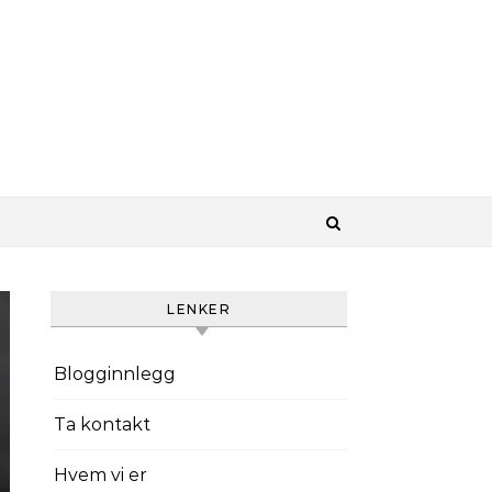
LENKER
Blogginnlegg
Ta kontakt
Hvem vi er