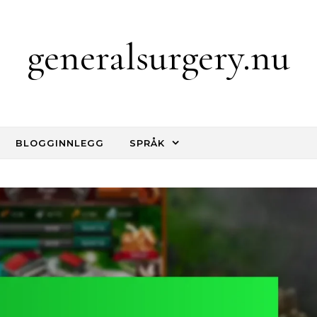
generalsurgery.nu
BLOGGINNLEGG
SPRÅK