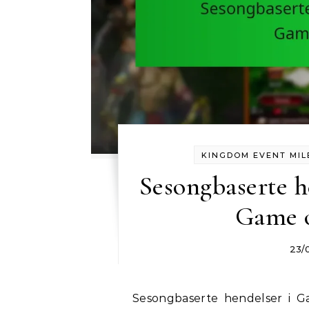
KINGDOM EVENT MIL
Sesongbaserte h
Game o
23/
Sesongbaserte hendelser i Game of War: Fire Age gir spillerne spennende