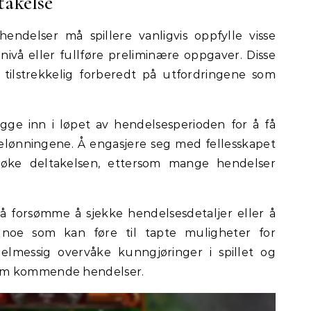
takelse
endelser må spillere vanligvis oppfylle visse
t nivå eller fullføre preliminære oppgaver. Disse
r tilstrekkelig forberedt på utfordringene som
logge inn i løpet av hendelsesperioden for å få
belønningene. Å engasjere seg med fellesskapet
 øke deltakelsen, ettersom mange hendelser
 å forsømme å sjekke hendelsesdetaljer eller å
 noe som kan føre til tapte muligheter for
gelmessig overvåke kunngjøringer i spillet og
om kommende hendelser.