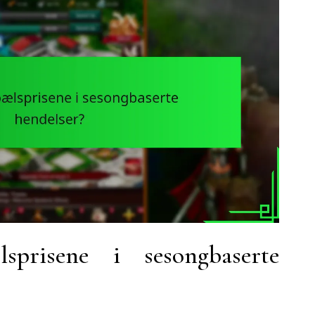
sprisene i sesongbaserte