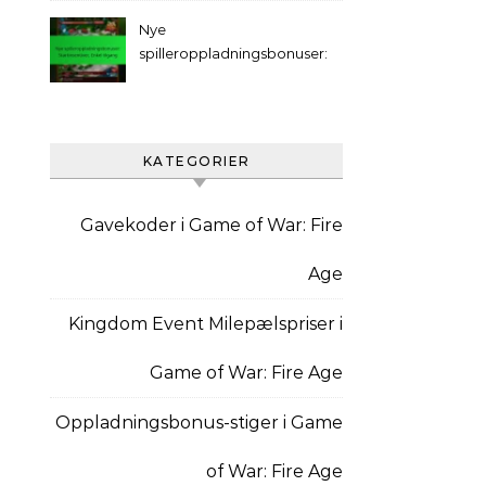
Nye
spilleroppladningsbonuser:
Startinsentiver, Enkel tilgang
KATEGORIER
Gavekoder i Game of War: Fire
Age
Kingdom Event Milepælspriser i
Game of War: Fire Age
Oppladningsbonus-stiger i Game
of War: Fire Age