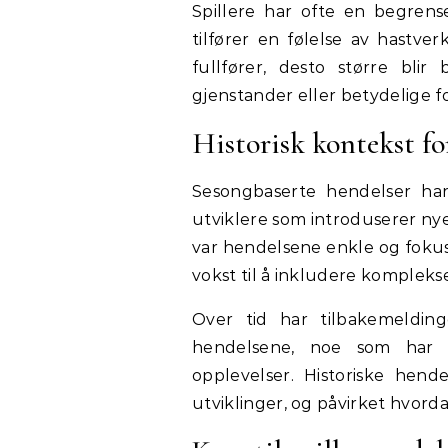
Spillere har ofte en begrense
tilfører en følelse av hastver
fullfører, desto større bli
gjenstander eller betydelige fo
Historisk kontekst fo
Sesongbaserte hendelser har
utviklere som introduserer ny
var hendelsene enkle og fokus
vokst til å inkludere komplekse
Over tid har tilbakemelding
hendelsene, noe som har 
opplevelser. Historiske hend
utviklinger, og påvirket hvorda