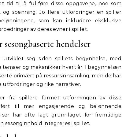
t tid til å fullføre disse oppgavene, noe som
k og spenning. Jo flere utfordringer en spiller
r belønningene, som kan inkludere eksklusive
rbedringer av deres evner i spillet.
r sesongbaserte hendelser
 utviklet seg siden spillets begynnelse, med
e temaer og mekanikker hvert år. I begynnelsen
erte primært på ressursinnsamling, men de har
 utfordringer og rike narrativer.
er fra spillere formet utformingen av disse
ført til mer engasjerende og belønnende
elser har ofte lagt grunnlaget for fremtidige
n sesonginnhold integreres i spillet.