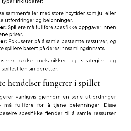
 typer inkluderer:
se sammenfaller med store høytider som jul eller
e utfordringer og belønninger.
er:
Spillere må fullføre spesifikke oppgaver innen
ne priser.
er:
Fokuserer på å samle bestemte ressurser, og
 spillere basert på deres innsamlingsinnsats.
userer unike mekanikker og strategier, og
 spillestilen sin deretter.
 hendelser fungerer i spillet
erer vanligvis gjennom en serie utfordringer
e må fullføre for å tjene belønninger. Disse
eseire spesifikke fiender til å samle ressurser