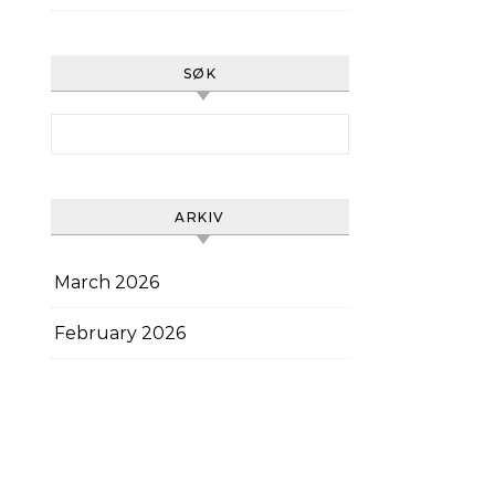
SØK
Search for:
ARKIV
March 2026
February 2026