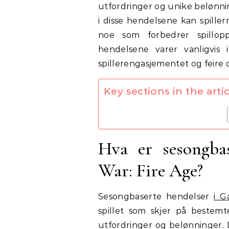
utfordringer og unike belønnin
i disse hendelsene kan spille
noe som forbedrer spilloppl
hendelsene varer vanligvis
spillerengasjementet og feire
Key sections in the artic
Hva er sesongba
War: Fire Age?
Sesongbaserte hendelser
i 
spillet som skjer på bestemte
utfordringer og belønninger. 